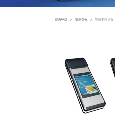
首页标题
ꄲ
通讯设备
ꄲ
警用手持设备