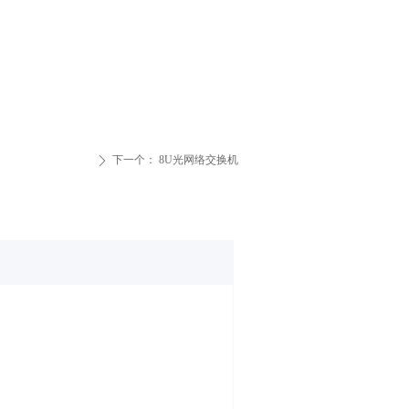
下一个：
8U光网络交换机
ꄲ